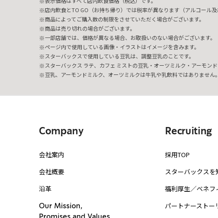
表示価格はすべて店内飲食価格（税込）です。
店内飲食とTO GO（お持ち帰り）では税率が異なります（アルコール及び
商品によってご購入数の制限をさせていただく場合がございます。
商品は売り切れの場合がございます。
一部店舗では、価格が異なる場合、お取扱いのない場合がございます。
ページ内で使用している画像・イラストはイメージを含みます。
スターバックスで使用している豆乳は、調整豆乳のことです。
スターバックス ラテ、カフェ ミストの豆乳・オーツミルク・アーモンド
豆乳、アーモンドミルク、オーツミルクは牛乳や乳飲料ではありません
Company
Recruiting
会社案内
採用TOP
会社概要
スターバックスを
沿革
福利厚生／ベネフ
パートナーストー
Our Mission,
Promises and Values