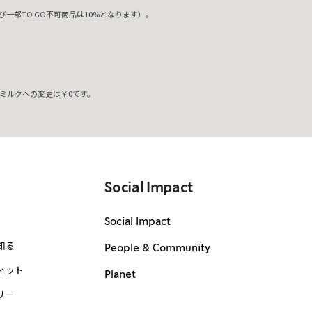
一部TO GO不可商品は10%となります）。
ミルクへの変更は￥0です。
。
Social Impact
Social Impact
知る
People & Community
ィット
Planet
リー