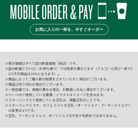
お気に入りの一杯を、今すぐオーダー
表示価格はすべて店内飲食価格（税込）です。
店内飲食とTO GO（お持ち帰り）では税率が異なります（アルコール及び一部TO
GO不可商品は10%となります）。
商品によってご購入数の制限をさせていただく場合がございます。
商品は売り切れの場合がございます。
一部店舗では、価格が異なる場合、お取扱いのない場合がございます。
ページ内で使用している画像・イラストはイメージを含みます。
スターバックスで使用している豆乳は、調整豆乳のことです。
スターバックス ラテ、カフェ ミストの豆乳・オーツミルク・アーモンドミルクへ
の変更は￥0です。
豆乳、アーモンドミルク、オーツミルクは牛乳や乳飲料ではありません。