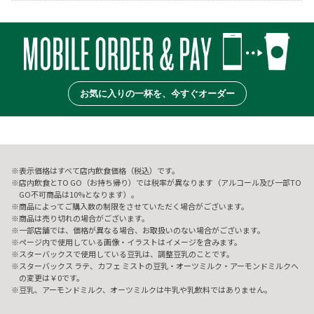
お気に入りの一杯を、今すぐオーダー
表示価格はすべて店内飲食価格（税込）です。
店内飲食とTO GO（お持ち帰り）では税率が異なります（アルコール及び一部TO
GO不可商品は10%となります）。
商品によってご購入数の制限をさせていただく場合がございます。
商品は売り切れの場合がございます。
一部店舗では、価格が異なる場合、お取扱いのない場合がございます。
ページ内で使用している画像・イラストはイメージを含みます。
スターバックスで使用している豆乳は、調整豆乳のことです。
スターバックス ラテ、カフェ ミストの豆乳・オーツミルク・アーモンドミルクへ
の変更は￥0です。
豆乳、アーモンドミルク、オーツミルクは牛乳や乳飲料ではありません。