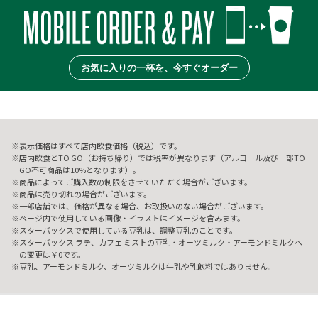
お気に入りの一杯を、今すぐオーダー
表示価格はすべて店内飲食価格（税込）です。
店内飲食とTO GO（お持ち帰り）では税率が異なります（アルコール及び一部TO
GO不可商品は10%となります）。
商品によってご購入数の制限をさせていただく場合がございます。
商品は売り切れの場合がございます。
一部店舗では、価格が異なる場合、お取扱いのない場合がございます。
ページ内で使用している画像・イラストはイメージを含みます。
スターバックスで使用している豆乳は、調整豆乳のことです。
スターバックス ラテ、カフェ ミストの豆乳・オーツミルク・アーモンドミルクへ
の変更は￥0です。
豆乳、アーモンドミルク、オーツミルクは牛乳や乳飲料ではありません。