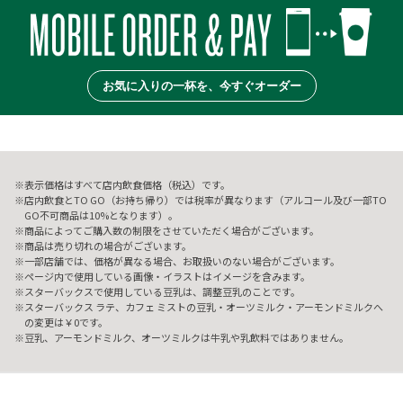
お気に入りの一杯を、今すぐオーダー
表示価格はすべて店内飲食価格（税込）です。
店内飲食とTO GO（お持ち帰り）では税率が異なります（アルコール及び一部TO
GO不可商品は10%となります）。
商品によってご購入数の制限をさせていただく場合がございます。
商品は売り切れの場合がございます。
一部店舗では、価格が異なる場合、お取扱いのない場合がございます。
ページ内で使用している画像・イラストはイメージを含みます。
スターバックスで使用している豆乳は、調整豆乳のことです。
スターバックス ラテ、カフェ ミストの豆乳・オーツミルク・アーモンドミルクへ
の変更は￥0です。
豆乳、アーモンドミルク、オーツミルクは牛乳や乳飲料ではありません。