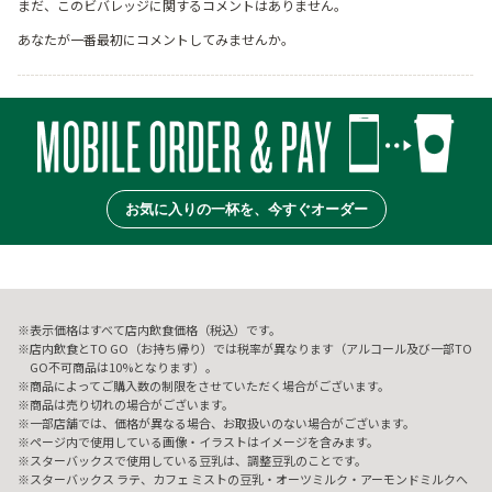
まだ、このビバレッジに関するコメントはありません。
あなたが一番最初にコメントしてみませんか。
お気に入りの一杯を、今すぐオーダー
表示価格はすべて店内飲食価格（税込）です。
店内飲食とTO GO（お持ち帰り）では税率が異なります（アルコール及び一部TO
GO不可商品は10%となります）。
商品によってご購入数の制限をさせていただく場合がございます。
商品は売り切れの場合がございます。
一部店舗では、価格が異なる場合、お取扱いのない場合がございます。
ページ内で使用している画像・イラストはイメージを含みます。
スターバックスで使用している豆乳は、調整豆乳のことです。
スターバックス ラテ、カフェ ミストの豆乳・オーツミルク・アーモンドミルクへ