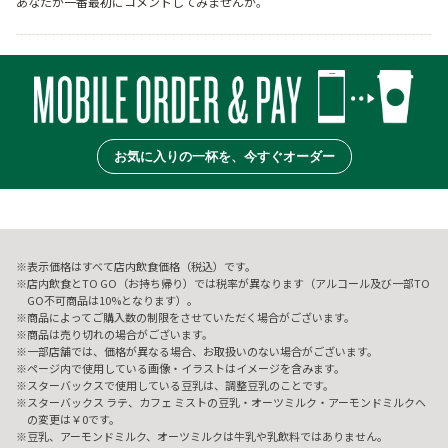
あなたが一番最初にコメントしてみませんか。
お気に入りの一杯を、今すぐオーダー
表示価格はすべて店内飲食価格（税込）です。
店内飲食とTO GO（お持ち帰り）では税率が異なります（アルコール及び一部TO
GO不可商品は10%となります）。
商品によってご購入数の制限をさせていただく場合がございます。
商品は売り切れの場合がございます。
一部店舗では、価格が異なる場合、お取扱いのない場合がございます。
ページ内で使用している画像・イラストはイメージを含みます。
スターバックスで使用している豆乳は、調整豆乳のことです。
スターバックス ラテ、カフェ ミストの豆乳・オーツミルク・アーモンドミルクへ
の変更は￥0です。
豆乳、アーモンドミルク、オーツミルクは牛乳や乳飲料ではありません。