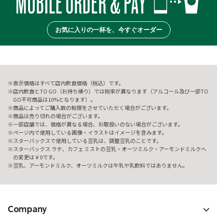
お気に入りの一杯を、今すぐオーダー
表示価格はすべて店内飲食価格（税込）です。
店内飲食とTO GO（お持ち帰り）では税率が異なります（アルコール及び一部TO
GO不可商品は10%となります）。
商品によってご購入数の制限をさせていただく場合がございます。
商品は売り切れの場合がございます。
一部店舗では、価格が異なる場合、お取扱いのない場合がございます。
ページ内で使用している画像・イラストはイメージを含みます。
スターバックスで使用している豆乳は、調整豆乳のことです。
スターバックス ラテ、カフェ ミストの豆乳・オーツミルク・アーモンドミルクへ
の変更は￥0です。
豆乳、アーモンドミルク、オーツミルクは牛乳や乳飲料ではありません。
Company