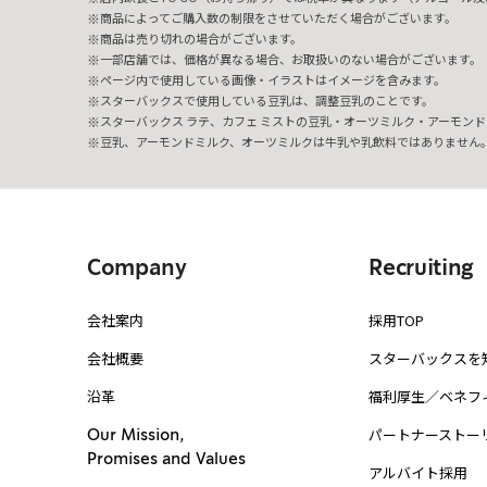
商品によってご購入数の制限をさせていただく場合がございます。
商品は売り切れの場合がございます。
一部店舗では、価格が異なる場合、お取扱いのない場合がございます。
ページ内で使用している画像・イラストはイメージを含みます。
スターバックスで使用している豆乳は、調整豆乳のことです。
スターバックス ラテ、カフェ ミストの豆乳・オーツミルク・アーモンド
豆乳、アーモンドミルク、オーツミルクは牛乳や乳飲料ではありません
Company
Recruiting
会社案内
採用TOP
会社概要
スターバックスを
沿革
福利厚生／ベネフ
パートナーストー
Our Mission,
Promises and Values
アルバイト採用