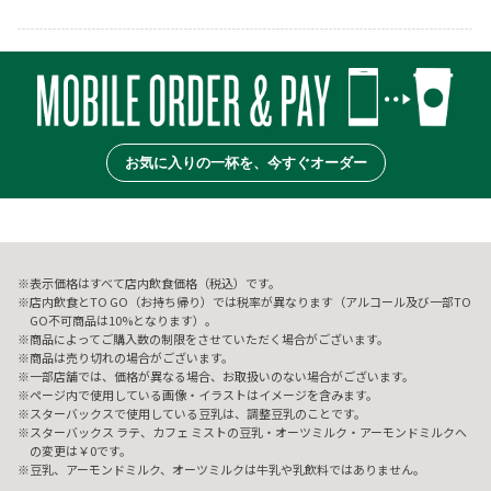
お気に入りの一杯を、今すぐオーダー
表示価格はすべて店内飲食価格（税込）です。
店内飲食とTO GO（お持ち帰り）では税率が異なります（アルコール及び一部TO
GO不可商品は10%となります）。
商品によってご購入数の制限をさせていただく場合がございます。
商品は売り切れの場合がございます。
一部店舗では、価格が異なる場合、お取扱いのない場合がございます。
ページ内で使用している画像・イラストはイメージを含みます。
スターバックスで使用している豆乳は、調整豆乳のことです。
スターバックス ラテ、カフェ ミストの豆乳・オーツミルク・アーモンドミルクへ
の変更は￥0です。
豆乳、アーモンドミルク、オーツミルクは牛乳や乳飲料ではありません。