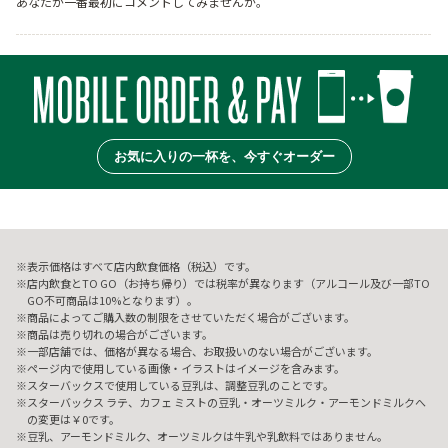
あなたが一番最初にコメントしてみませんか。
お気に入りの一杯を、今すぐオーダー
表示価格はすべて店内飲食価格（税込）です。
店内飲食とTO GO（お持ち帰り）では税率が異なります（アルコール及び一部TO
GO不可商品は10%となります）。
商品によってご購入数の制限をさせていただく場合がございます。
商品は売り切れの場合がございます。
一部店舗では、価格が異なる場合、お取扱いのない場合がございます。
ページ内で使用している画像・イラストはイメージを含みます。
スターバックスで使用している豆乳は、調整豆乳のことです。
スターバックス ラテ、カフェ ミストの豆乳・オーツミルク・アーモンドミルクへ
の変更は￥0です。
豆乳、アーモンドミルク、オーツミルクは牛乳や乳飲料ではありません。