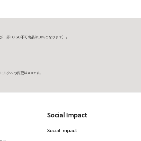
一部TO GO不可商品は10%となります）。
ミルクへの変更は￥0です。
。
Social Impact
Social Impact