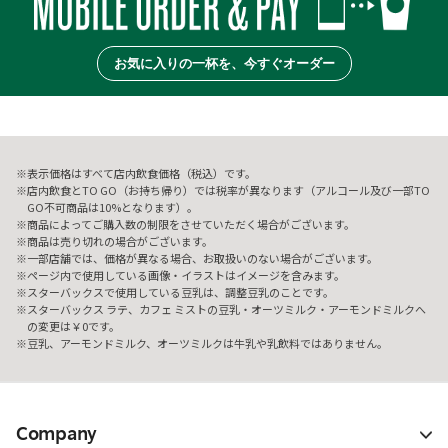
お気に入りの一杯を、今すぐオーダー
表示価格はすべて店内飲食価格（税込）です。
店内飲食とTO GO（お持ち帰り）では税率が異なります（アルコール及び一部TO
GO不可商品は10%となります）。
商品によってご購入数の制限をさせていただく場合がございます。
商品は売り切れの場合がございます。
一部店舗では、価格が異なる場合、お取扱いのない場合がございます。
ページ内で使用している画像・イラストはイメージを含みます。
スターバックスで使用している豆乳は、調整豆乳のことです。
スターバックス ラテ、カフェ ミストの豆乳・オーツミルク・アーモンドミルクへ
の変更は￥0です。
豆乳、アーモンドミルク、オーツミルクは牛乳や乳飲料ではありません。
Company