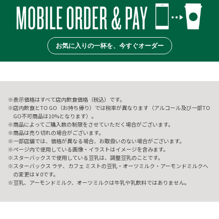
お気に入りの一杯を、今すぐオーダー
表示価格はすべて店内飲食価格（税込）です。
店内飲食とTO GO（お持ち帰り）では税率が異なります（アルコール及び一部TO
GO不可商品は10%となります）。
商品によってご購入数の制限をさせていただく場合がございます。
商品は売り切れの場合がございます。
一部店舗では、価格が異なる場合、お取扱いのない場合がございます。
ページ内で使用している画像・イラストはイメージを含みます。
スターバックスで使用している豆乳は、調整豆乳のことです。
スターバックス ラテ、カフェ ミストの豆乳・オーツミルク・アーモンドミルクへ
の変更は￥0です。
豆乳、アーモンドミルク、オーツミルクは牛乳や乳飲料ではありません。