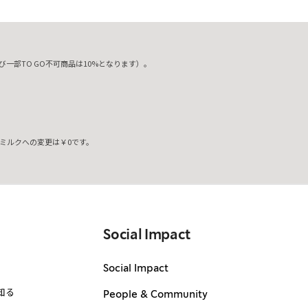
一部TO GO不可商品は10%となります）。
ミルクへの変更は￥0です。
。
Social Impact
Social Impact
知る
People & Community