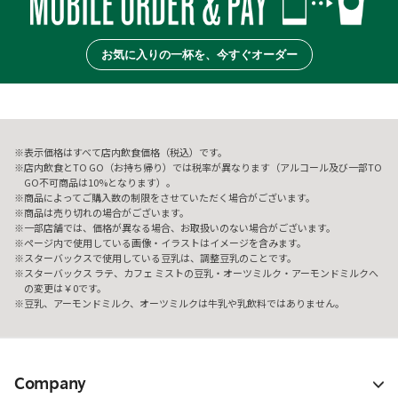
お気に入りの一杯を、今すぐオーダー
表示価格はすべて店内飲食価格（税込）です。
店内飲食とTO GO（お持ち帰り）では税率が異なります（アルコール及び一部TO
GO不可商品は10%となります）。
商品によってご購入数の制限をさせていただく場合がございます。
商品は売り切れの場合がございます。
一部店舗では、価格が異なる場合、お取扱いのない場合がございます。
ページ内で使用している画像・イラストはイメージを含みます。
スターバックスで使用している豆乳は、調整豆乳のことです。
スターバックス ラテ、カフェ ミストの豆乳・オーツミルク・アーモンドミルクへ
の変更は￥0です。
豆乳、アーモンドミルク、オーツミルクは牛乳や乳飲料ではありません。
Company