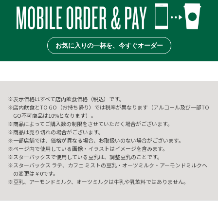
お気に入りの一杯を、今すぐオーダー
表示価格はすべて店内飲食価格（税込）です。
店内飲食とTO GO（お持ち帰り）では税率が異なります（アルコール及び一部TO
GO不可商品は10%となります）。
商品によってご購入数の制限をさせていただく場合がございます。
商品は売り切れの場合がございます。
一部店舗では、価格が異なる場合、お取扱いのない場合がございます。
ページ内で使用している画像・イラストはイメージを含みます。
スターバックスで使用している豆乳は、調整豆乳のことです。
スターバックス ラテ、カフェ ミストの豆乳・オーツミルク・アーモンドミルクへ
の変更は￥0です。
豆乳、アーモンドミルク、オーツミルクは牛乳や乳飲料ではありません。