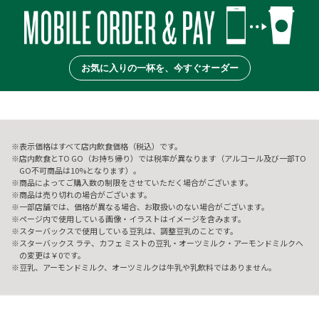
お気に入りの一杯を、今すぐオーダー
表示価格はすべて店内飲食価格（税込）です。
店内飲食とTO GO（お持ち帰り）では税率が異なります（アルコール及び一部TO
GO不可商品は10%となります）。
商品によってご購入数の制限をさせていただく場合がございます。
商品は売り切れの場合がございます。
一部店舗では、価格が異なる場合、お取扱いのない場合がございます。
ページ内で使用している画像・イラストはイメージを含みます。
スターバックスで使用している豆乳は、調整豆乳のことです。
スターバックス ラテ、カフェ ミストの豆乳・オーツミルク・アーモンドミルクへ
の変更は￥0です。
豆乳、アーモンドミルク、オーツミルクは牛乳や乳飲料ではありません。