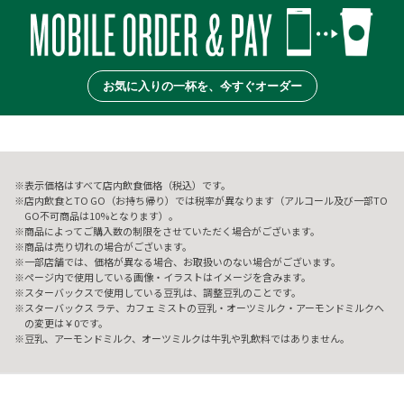
お気に入りの一杯を、今すぐオーダー
表示価格はすべて店内飲食価格（税込）です。
店内飲食とTO GO（お持ち帰り）では税率が異なります（アルコール及び一部TO
GO不可商品は10%となります）。
商品によってご購入数の制限をさせていただく場合がございます。
商品は売り切れの場合がございます。
一部店舗では、価格が異なる場合、お取扱いのない場合がございます。
ページ内で使用している画像・イラストはイメージを含みます。
スターバックスで使用している豆乳は、調整豆乳のことです。
スターバックス ラテ、カフェ ミストの豆乳・オーツミルク・アーモンドミルクへ
の変更は￥0です。
豆乳、アーモンドミルク、オーツミルクは牛乳や乳飲料ではありません。