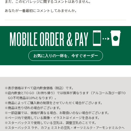
まだ、このビバレッジに関するコメントはありません。
あなたが一番最初にコメントしてみませんか。
お気に入りの一杯を、今すぐオーダー
表示価格はすべて店内飲食価格（税込）です。
店内飲食とTO GO（お持ち帰り）では税率が異なります（アルコール及び一部TO
GO不可商品は10%となります）。
商品によってご購入数の制限をさせていただく場合がございます。
商品は売り切れの場合がございます。
一部店舗では、価格が異なる場合、お取扱いのない場合がございます。
ページ内で使用している画像・イラストはイメージを含みます。
スターバックスで使用している豆乳は、調整豆乳のことです。
スターバックス ラテ、カフェ ミストの豆乳・オーツミルク・アーモンドミルクへ