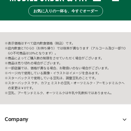
お気に入りの一杯を、今すぐオーダー
表示価格はすべて店内飲食価格（税込）です。
店内飲食とTO GO（お持ち帰り）では税率が異なります（アルコール及び一部TO
GO不可商品は10%となります）。
商品によってご購入数の制限をさせていただく場合がございます。
商品は売り切れの場合がございます。
一部店舗では、価格が異なる場合、お取扱いのない場合がございます。
ページ内で使用している画像・イラストはイメージを含みます。
スターバックスで使用している豆乳は、調整豆乳のことです。
スターバックス ラテ、カフェ ミストの豆乳・オーツミルク・アーモンドミルクへ
の変更は￥0です。
豆乳、アーモンドミルク、オーツミルクは牛乳や乳飲料ではありません。
Company