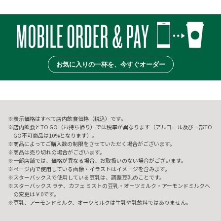
お気に入りの一杯を、今すぐオーダー
表示価格はすべて店内飲食価格（税込）です。
店内飲食とTO GO（お持ち帰り）では税率が異なります（アルコール及び一部TO
GO不可商品は10%となります）。
商品によってご購入数の制限をさせていただく場合がございます。
商品は売り切れの場合がございます。
一部店舗では、価格が異なる場合、お取扱いのない場合がございます。
ページ内で使用している画像・イラストはイメージを含みます。
スターバックスで使用している豆乳は、調整豆乳のことです。
スターバックス ラテ、カフェ ミストの豆乳・オーツミルク・アーモンドミルクへ
の変更は￥0です。
豆乳、アーモンドミルク、オーツミルクは牛乳や乳飲料ではありません。