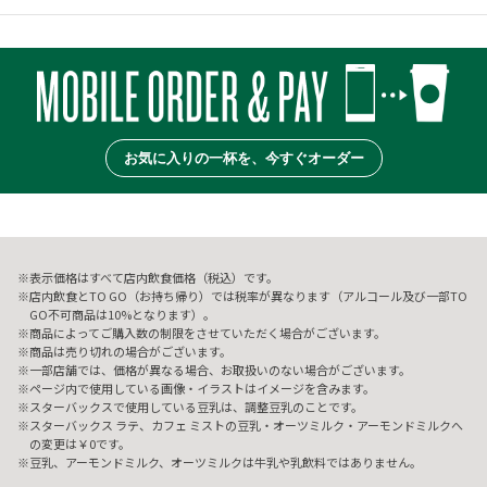
お気に入りの一杯を、今すぐオーダー
表示価格はすべて店内飲食価格（税込）です。
店内飲食とTO GO（お持ち帰り）では税率が異なります（アルコール及び一部TO
GO不可商品は10%となります）。
商品によってご購入数の制限をさせていただく場合がございます。
商品は売り切れの場合がございます。
一部店舗では、価格が異なる場合、お取扱いのない場合がございます。
ページ内で使用している画像・イラストはイメージを含みます。
スターバックスで使用している豆乳は、調整豆乳のことです。
スターバックス ラテ、カフェ ミストの豆乳・オーツミルク・アーモンドミルクへ
の変更は￥0です。
豆乳、アーモンドミルク、オーツミルクは牛乳や乳飲料ではありません。