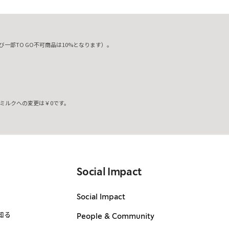
一部TO GO不可商品は10%となります）。
ミルクへの変更は￥0です。
。
Social Impact
Social Impact
知る
People & Community