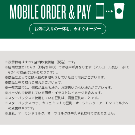
お気に入りの一杯を、今すぐオーダー
表示価格はすべて店内飲食価格（税込）です。
店内飲食とTO GO（お持ち帰り）では税率が異なります（アルコール及び一部TO
GO不可商品は10%となります）。
商品によってご購入数の制限をさせていただく場合がございます。
商品は売り切れの場合がございます。
一部店舗では、価格が異なる場合、お取扱いのない場合がございます。
ページ内で使用している画像・イラストはイメージを含みます。
スターバックスで使用している豆乳は、調整豆乳のことです。
スターバックス ラテ、カフェ ミストの豆乳・オーツミルク・アーモンドミルクへ
の変更は￥0です。
豆乳、アーモンドミルク、オーツミルクは牛乳や乳飲料ではありません。