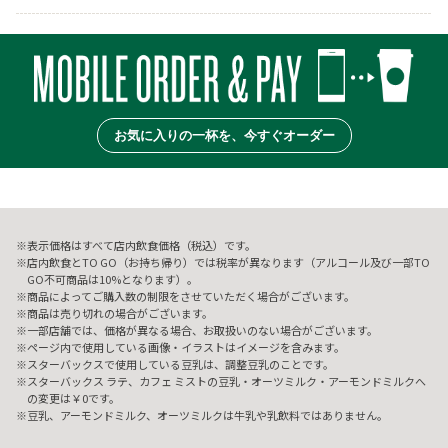
お気に入りの一杯を、今すぐオーダー
表示価格はすべて店内飲食価格（税込）です。
店内飲食とTO GO（お持ち帰り）では税率が異なります（アルコール及び一部TO
GO不可商品は10%となります）。
商品によってご購入数の制限をさせていただく場合がございます。
商品は売り切れの場合がございます。
一部店舗では、価格が異なる場合、お取扱いのない場合がございます。
ページ内で使用している画像・イラストはイメージを含みます。
スターバックスで使用している豆乳は、調整豆乳のことです。
スターバックス ラテ、カフェ ミストの豆乳・オーツミルク・アーモンドミルクへ
の変更は￥0です。
豆乳、アーモンドミルク、オーツミルクは牛乳や乳飲料ではありません。