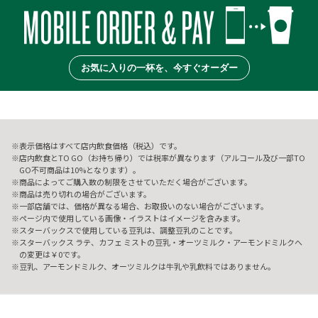
お気に入りの一杯を、今すぐオーダー
表示価格はすべて店内飲食価格（税込）です。
店内飲食とTO GO（お持ち帰り）では税率が異なります（アルコール及び一部TO
GO不可商品は10%となります）。
商品によってご購入数の制限をさせていただく場合がございます。
商品は売り切れの場合がございます。
一部店舗では、価格が異なる場合、お取扱いのない場合がございます。
ページ内で使用している画像・イラストはイメージを含みます。
スターバックスで使用している豆乳は、調整豆乳のことです。
スターバックス ラテ、カフェ ミストの豆乳・オーツミルク・アーモンドミルクへ
の変更は￥0です。
豆乳、アーモンドミルク、オーツミルクは牛乳や乳飲料ではありません。