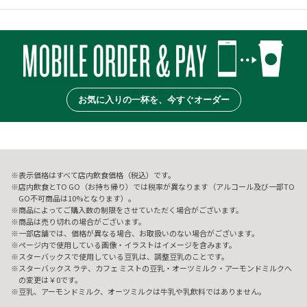
お気に入りの一杯を、今すぐオーダー
表示価格はすべて店内飲食価格（税込）です。
店内飲食とTO GO（お持ち帰り）では税率が異なります（アルコール及び一部TO
GO不可商品は10%となります）。
商品によってご購入数の制限をさせていただく場合がございます。
商品は売り切れの場合がございます。
一部店舗では、価格が異なる場合、お取扱いのない場合がございます。
ページ内で使用している画像・イラストはイメージを含みます。
スターバックスで使用している豆乳は、調整豆乳のことです。
スターバックス ラテ、カフェ ミストの豆乳・オーツミルク・アーモンドミルクへ
の変更は￥0です。
豆乳、アーモンドミルク、オーツミルクは牛乳や乳飲料ではありません。