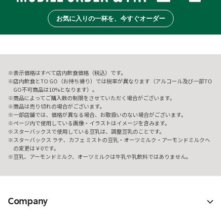
お気に入りの一杯を、今すぐオーダー
表示価格はすべて店内飲食価格（税込）です。
店内飲食とTO GO（お持ち帰り）では税率が異なります（アルコール及び一部TO
GO不可商品は10%となります）。
商品によってご購入数の制限をさせていただく場合がございます。
商品は売り切れの場合がございます。
一部店舗では、価格が異なる場合、お取扱いのない場合がございます。
ページ内で使用している画像・イラストはイメージを含みます。
スターバックスで使用している豆乳は、調整豆乳のことです。
スターバックス ラテ、カフェ ミストの豆乳・オーツミルク・アーモンドミルクへ
の変更は￥0です。
豆乳、アーモンドミルク、オーツミルクは牛乳や乳飲料ではありません。
Company