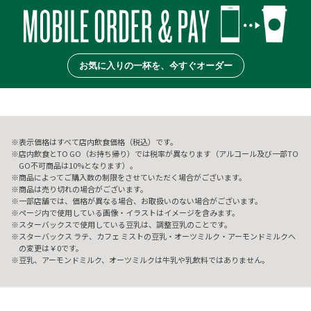
お気に入りの一杯を、今すぐオーダー
表示価格はすべて店内飲食価格（税込）です。
店内飲食とTO GO（お持ち帰り）では税率が異なります（アルコール及び一部TO
GO不可商品は10%となります）。
商品によってご購入数の制限をさせていただく場合がございます。
商品は売り切れの場合がございます。
一部店舗では、価格が異なる場合、お取扱いのない場合がございます。
ページ内で使用している画像・イラストはイメージを含みます。
スターバックスで使用している豆乳は、調整豆乳のことです。
スターバックス ラテ、カフェ ミストの豆乳・オーツミルク・アーモンドミルクへ
の変更は￥0です。
豆乳、アーモンドミルク、オーツミルクは牛乳や乳飲料ではありません。