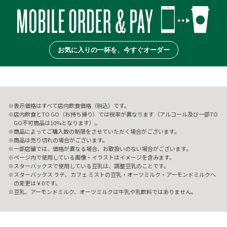
お気に入りの一杯を、今すぐオーダー
表示価格はすべて店内飲食価格（税込）です。
店内飲食とTO GO（お持ち帰り）では税率が異なります（アルコール及び一部TO
GO不可商品は10%となります）。
商品によってご購入数の制限をさせていただく場合がございます。
商品は売り切れの場合がございます。
一部店舗では、価格が異なる場合、お取扱いのない場合がございます。
ページ内で使用している画像・イラストはイメージを含みます。
スターバックスで使用している豆乳は、調整豆乳のことです。
スターバックス ラテ、カフェ ミストの豆乳・オーツミルク・アーモンドミルクへ
の変更は￥0です。
豆乳、アーモンドミルク、オーツミルクは牛乳や乳飲料ではありません。