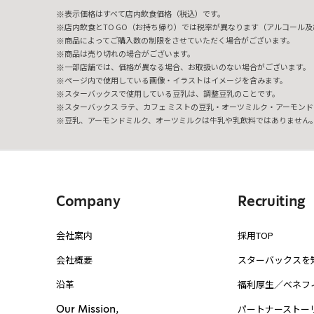
表示価格はすべて店内飲食価格（税込）です。
店内飲食とTO GO（お持ち帰り）では税率が異なります（アルコール及び
商品によってご購入数の制限をさせていただく場合がございます。
商品は売り切れの場合がございます。
一部店舗では、価格が異なる場合、お取扱いのない場合がございます。
ページ内で使用している画像・イラストはイメージを含みます。
スターバックスで使用している豆乳は、調整豆乳のことです。
スターバックス ラテ、カフェ ミストの豆乳・オーツミルク・アーモンド
豆乳、アーモンドミルク、オーツミルクは牛乳や乳飲料ではありません
Company
Recruiting
会社案内
採用TOP
会社概要
スターバックスを
沿革
福利厚生／ベネフ
パートナーストー
Our Mission,