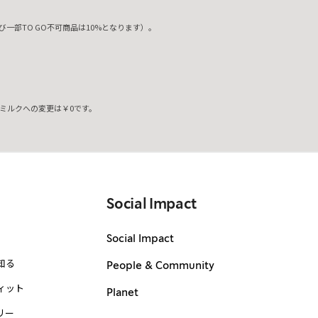
一部TO GO不可商品は10%となります）。
ミルクへの変更は￥0です。
。
Social Impact
Social Impact
知る
People & Community
ィット
Planet
リー