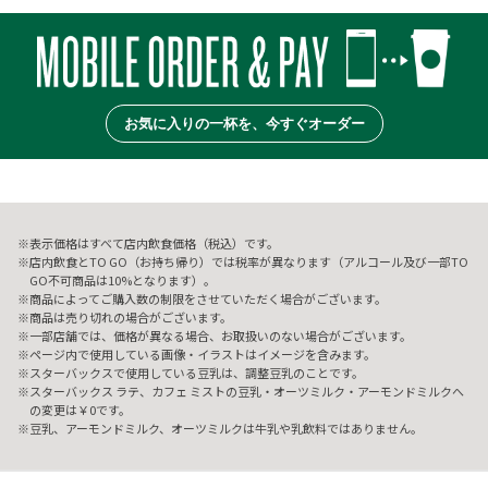
お気に入りの一杯を、今すぐオーダー
表示価格はすべて店内飲食価格（税込）です。
店内飲食とTO GO（お持ち帰り）では税率が異なります（アルコール及び一部TO
GO不可商品は10%となります）。
商品によってご購入数の制限をさせていただく場合がございます。
商品は売り切れの場合がございます。
一部店舗では、価格が異なる場合、お取扱いのない場合がございます。
ページ内で使用している画像・イラストはイメージを含みます。
スターバックスで使用している豆乳は、調整豆乳のことです。
スターバックス ラテ、カフェ ミストの豆乳・オーツミルク・アーモンドミルクへ
の変更は￥0です。
豆乳、アーモンドミルク、オーツミルクは牛乳や乳飲料ではありません。