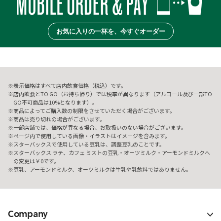
お気に入りの一杯を、今すぐオーダー
表示価格はすべて店内飲食価格（税込）です。
店内飲食とTO GO（お持ち帰り）では税率が異なります（アルコール及び一部TO
GO不可商品は10%となります）。
商品によってご購入数の制限をさせていただく場合がございます。
商品は売り切れの場合がございます。
一部店舗では、価格が異なる場合、お取扱いのない場合がございます。
ページ内で使用している画像・イラストはイメージを含みます。
スターバックスで使用している豆乳は、調整豆乳のことです。
スターバックス ラテ、カフェ ミストの豆乳・オーツミルク・アーモンドミルクへ
の変更は￥0です。
豆乳、アーモンドミルク、オーツミルクは牛乳や乳飲料ではありません。
Company