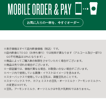
お気に入りの一杯を、今すぐオーダー
表示価格はすべて店内飲食価格（税込）です。
店内飲食とTO GO（お持ち帰り）では税率が異なります（アルコール及び一部TO
GO不可商品は10%となります）。
商品によってご購入数の制限をさせていただく場合がございます。
商品は売り切れの場合がございます。
一部店舗では、価格が異なる場合、お取扱いのない場合がございます。
ページ内で使用している画像・イラストはイメージを含みます。
スターバックスで使用している豆乳は、調整豆乳のことです。
スターバックス ラテ、カフェ ミストの豆乳・オーツミルク・アーモンドミルクへ
の変更は￥0です。
豆乳、アーモンドミルク、オーツミルクは牛乳や乳飲料ではありません。