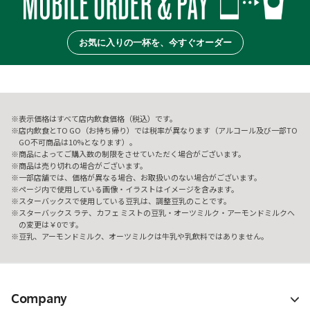
お気に入りの一杯を、今すぐオーダー
表示価格はすべて店内飲食価格（税込）です。
店内飲食とTO GO（お持ち帰り）では税率が異なります（アルコール及び一部TO
GO不可商品は10%となります）。
商品によってご購入数の制限をさせていただく場合がございます。
商品は売り切れの場合がございます。
一部店舗では、価格が異なる場合、お取扱いのない場合がございます。
ページ内で使用している画像・イラストはイメージを含みます。
スターバックスで使用している豆乳は、調整豆乳のことです。
スターバックス ラテ、カフェ ミストの豆乳・オーツミルク・アーモンドミルクへ
の変更は￥0です。
豆乳、アーモンドミルク、オーツミルクは牛乳や乳飲料ではありません。
Company