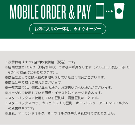
お気に入りの一杯を、今すぐオーダー
表示価格はすべて店内飲食価格（税込）です。
店内飲食とTO GO（お持ち帰り）では税率が異なります（アルコール及び一部TO
GO不可商品は10%となります）。
商品によってご購入数の制限をさせていただく場合がございます。
商品は売り切れの場合がございます。
一部店舗では、価格が異なる場合、お取扱いのない場合がございます。
ページ内で使用している画像・イラストはイメージを含みます。
スターバックスで使用している豆乳は、調整豆乳のことです。
スターバックス ラテ、カフェ ミストの豆乳・オーツミルク・アーモンドミルクへ
の変更は￥0です。
豆乳、アーモンドミルク、オーツミルクは牛乳や乳飲料ではありません。