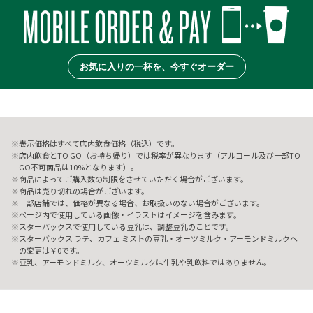
お気に入りの一杯を、今すぐオーダー
表示価格はすべて店内飲食価格（税込）です。
店内飲食とTO GO（お持ち帰り）では税率が異なります（アルコール及び一部TO
GO不可商品は10%となります）。
商品によってご購入数の制限をさせていただく場合がございます。
商品は売り切れの場合がございます。
一部店舗では、価格が異なる場合、お取扱いのない場合がございます。
ページ内で使用している画像・イラストはイメージを含みます。
スターバックスで使用している豆乳は、調整豆乳のことです。
スターバックス ラテ、カフェ ミストの豆乳・オーツミルク・アーモンドミルクへ
の変更は￥0です。
豆乳、アーモンドミルク、オーツミルクは牛乳や乳飲料ではありません。