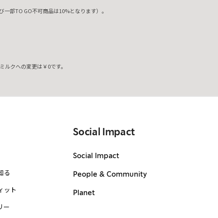
一部TO GO不可商品は10%となります）。
ミルクへの変更は￥0です。
。
Social Impact
Social Impact
知る
People & Community
ィット
Planet
リー