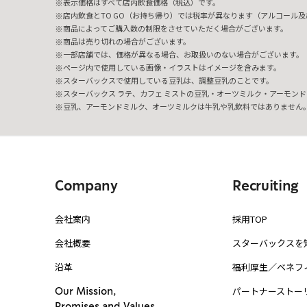
表示価格はすべて店内飲食価格（税込）です。
店内飲食とTO GO（お持ち帰り）では税率が異なります（アルコール及び
商品によってご購入数の制限をさせていただく場合がございます。
商品は売り切れの場合がございます。
一部店舗では、価格が異なる場合、お取扱いのない場合がございます。
ページ内で使用している画像・イラストはイメージを含みます。
スターバックスで使用している豆乳は、調整豆乳のことです。
スターバックス ラテ、カフェ ミストの豆乳・オーツミルク・アーモンド
豆乳、アーモンドミルク、オーツミルクは牛乳や乳飲料ではありません
Company
Recruiting
会社案内
採用TOP
会社概要
スターバックスを
沿革
福利厚生／ベネフ
パートナーストー
Our Mission,