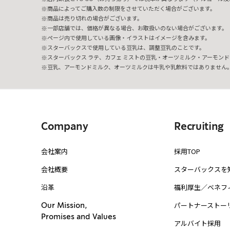
商品によってご購入数の制限をさせていただく場合がございます。
商品は売り切れの場合がございます。
一部店舗では、価格が異なる場合、お取扱いのない場合がございます。
ページ内で使用している画像・イラストはイメージを含みます。
スターバックスで使用している豆乳は、調整豆乳のことです。
スターバックス ラテ、カフェ ミストの豆乳・オーツミルク・アーモンド
豆乳、アーモンドミルク、オーツミルクは牛乳や乳飲料ではありません
Company
Recruiting
会社案内
採用TOP
会社概要
スターバックスを
沿革
福利厚生／ベネフ
パートナーストー
Our Mission,
Promises and Values
アルバイト採用