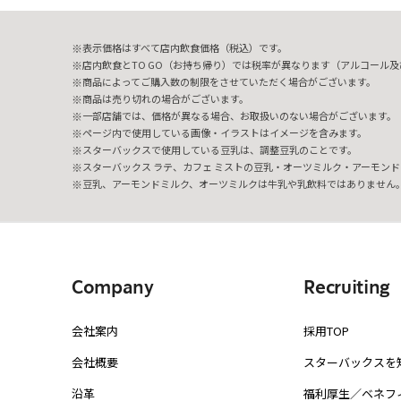
表示価格はすべて店内飲食価格（税込）です。
店内飲食とTO GO（お持ち帰り）では税率が異なります（アルコール及び
商品によってご購入数の制限をさせていただく場合がございます。
商品は売り切れの場合がございます。
一部店舗では、価格が異なる場合、お取扱いのない場合がございます。
ページ内で使用している画像・イラストはイメージを含みます。
スターバックスで使用している豆乳は、調整豆乳のことです。
スターバックス ラテ、カフェ ミストの豆乳・オーツミルク・アーモンド
豆乳、アーモンドミルク、オーツミルクは牛乳や乳飲料ではありません
Company
Recruiting
会社案内
採用TOP
会社概要
スターバックスを
沿革
福利厚生／ベネフ