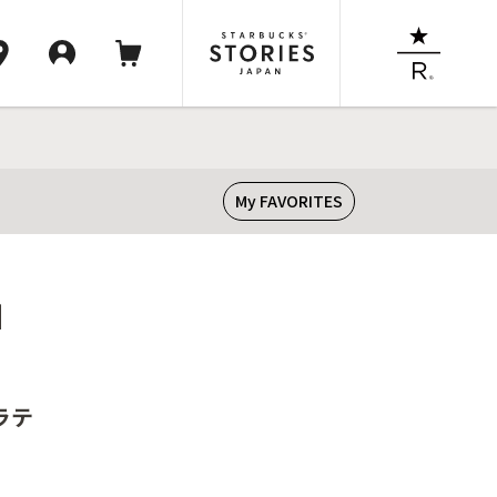
My FAVORITES
】
ラテ