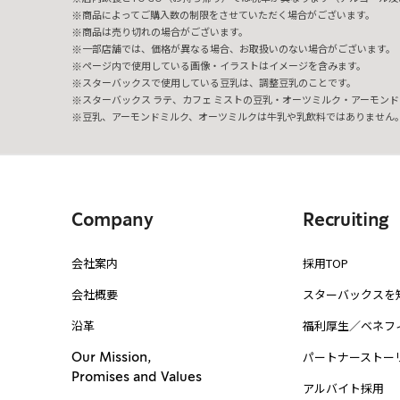
商品によってご購入数の制限をさせていただく場合がございます。
商品は売り切れの場合がございます。
一部店舗では、価格が異なる場合、お取扱いのない場合がございます。
ページ内で使用している画像・イラストはイメージを含みます。
スターバックスで使用している豆乳は、調整豆乳のことです。
スターバックス ラテ、カフェ ミストの豆乳・オーツミルク・アーモンド
豆乳、アーモンドミルク、オーツミルクは牛乳や乳飲料ではありません
Company
Recruiting
会社案内
採用TOP
会社概要
スターバックスを
沿革
福利厚生／ベネフ
パートナーストー
Our Mission,
Promises and Values
アルバイト採用