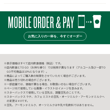
お気に入りの一杯を、今すぐオーダー
表示価格はすべて店内飲食価格（税込）です。
店内飲食とTO GO（お持ち帰り）では税率が異なります（アルコール及び一部TO
GO不可商品は10%となります）。
商品によってご購入数の制限をさせていただく場合がございます。
商品は売り切れの場合がございます。
一部店舗では、価格が異なる場合、お取扱いのない場合がございます。
ページ内で使用している画像・イラストはイメージを含みます。
スターバックスで使用している豆乳は、調整豆乳のことです。
スターバックス ラテ、カフェ ミストの豆乳・オーツミルク・アーモンドミルクへ
の変更は￥0です。
豆乳、アーモンドミルク、オーツミルクは牛乳や乳飲料ではありません。