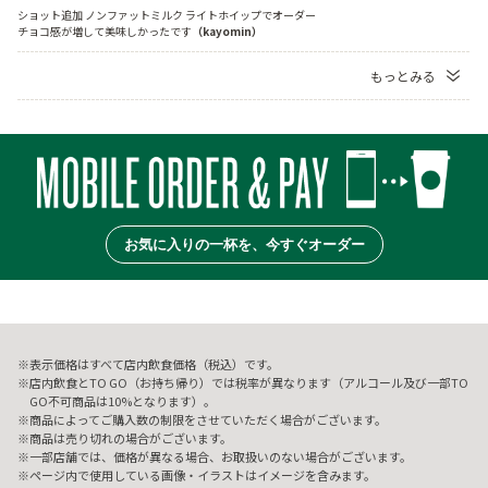
ショット追加 ノンファットミルク ライトホイップでオーダー
チョコ感が増して美味しかったです
（kayomin）
もっとみる
お気に入りの一杯を、今すぐオーダー
表示価格はすべて店内飲食価格（税込）です。
店内飲食とTO GO（お持ち帰り）では税率が異なります（アルコール及び一部TO
GO不可商品は10%となります）。
商品によってご購入数の制限をさせていただく場合がございます。
商品は売り切れの場合がございます。
一部店舗では、価格が異なる場合、お取扱いのない場合がございます。
ページ内で使用している画像・イラストはイメージを含みます。