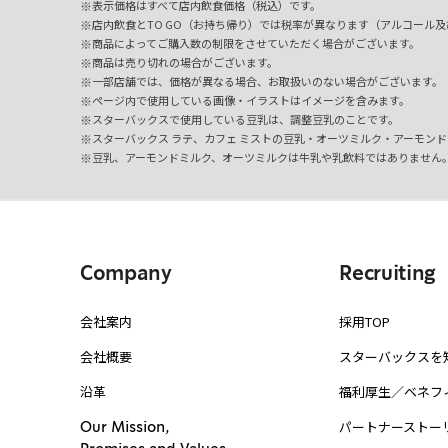
表示価格はすべて店内飲食価格（税込）です。
店内飲食とTO GO（お持ち帰り）では税率が異なります（アルコール及び
商品によってご購入数の制限をさせていただく場合がございます。
商品は売り切れの場合がございます。
一部店舗では、価格が異なる場合、お取扱いのない場合がございます。
ページ内で使用している画像・イラストはイメージを含みます。
スターバックスで使用している豆乳は、調整豆乳のことです。
スターバックス ラテ、カフェ ミストの豆乳・オーツミルク・アーモンド
豆乳、アーモンドミルク、オーツミルクは牛乳や乳飲料ではありません
Company
Recruiting
会社案内
採用TOP
会社概要
スターバックスを
沿革
福利厚生／ベネフ
パートナーストー
Our Mission,