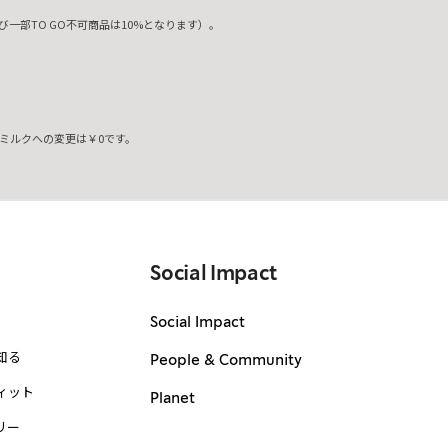
一部TO GO不可商品は10%となります）。
ミルクへの変更は￥0です。
。
Social Impact
Social Impact
知る
People & Community
ィット
Planet
リー