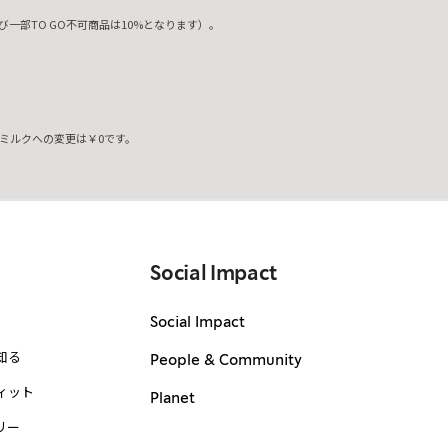
一部TO GO不可商品は10%となります）。
ミルクへの変更は￥0です。
。
Social Impact
Social Impact
知る
People & Community
ィット
Planet
リー