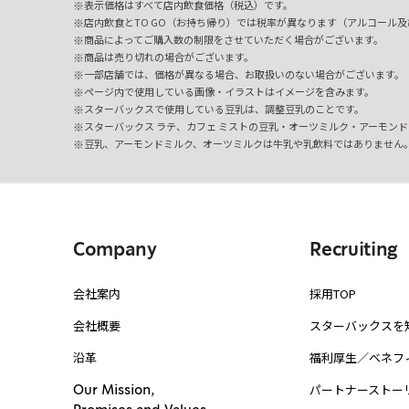
表示価格はすべて店内飲食価格（税込）です。
店内飲食とTO GO（お持ち帰り）では税率が異なります（アルコール及び
商品によってご購入数の制限をさせていただく場合がございます。
商品は売り切れの場合がございます。
一部店舗では、価格が異なる場合、お取扱いのない場合がございます。
ページ内で使用している画像・イラストはイメージを含みます。
スターバックスで使用している豆乳は、調整豆乳のことです。
スターバックス ラテ、カフェ ミストの豆乳・オーツミルク・アーモンド
豆乳、アーモンドミルク、オーツミルクは牛乳や乳飲料ではありません
Company
Recruiting
会社案内
採用TOP
会社概要
スターバックスを
沿革
福利厚生／ベネフ
パートナーストー
Our Mission,