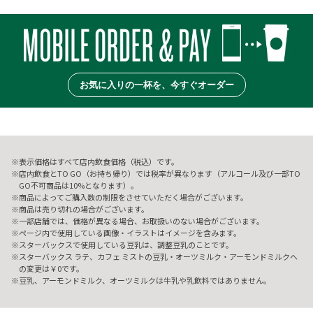
お気に入りの一杯を、今すぐオーダー
表示価格はすべて店内飲食価格（税込）です。
店内飲食とTO GO（お持ち帰り）では税率が異なります（アルコール及び一部TO
GO不可商品は10%となります）。
商品によってご購入数の制限をさせていただく場合がございます。
商品は売り切れの場合がございます。
一部店舗では、価格が異なる場合、お取扱いのない場合がございます。
ページ内で使用している画像・イラストはイメージを含みます。
スターバックスで使用している豆乳は、調整豆乳のことです。
スターバックス ラテ、カフェ ミストの豆乳・オーツミルク・アーモンドミルクへ
の変更は￥0です。
豆乳、アーモンドミルク、オーツミルクは牛乳や乳飲料ではありません。