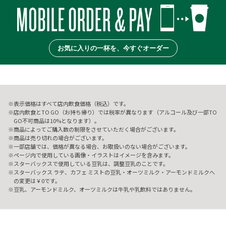
お気に入りの一杯を、今すぐオーダー
表示価格はすべて店内飲食価格（税込）です。
店内飲食とTO GO（お持ち帰り）では税率が異なります（アルコール及び一部TO
GO不可商品は10%となります）。
商品によってご購入数の制限をさせていただく場合がございます。
商品は売り切れの場合がございます。
一部店舗では、価格が異なる場合、お取扱いのない場合がございます。
ページ内で使用している画像・イラストはイメージを含みます。
スターバックスで使用している豆乳は、調整豆乳のことです。
スターバックス ラテ、カフェ ミストの豆乳・オーツミルク・アーモンドミルクへ
の変更は￥0です。
豆乳、アーモンドミルク、オーツミルクは牛乳や乳飲料ではありません。