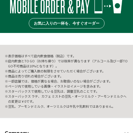
お気に入りの一杯を、今すぐオーダー
表示価格はすべて店内飲食価格（税込）です。
店内飲食とTO GO（お持ち帰り）では税率が異なります（アルコール及び一部TO
GO不可商品は10%となります）。
商品によってご購入数の制限をさせていただく場合がございます。
商品は売り切れの場合がございます。
一部店舗では、価格が異なる場合、お取扱いのない場合がございます。
ページ内で使用している画像・イラストはイメージを含みます。
スターバックスで使用している豆乳は、調整豆乳のことです。
スターバックス ラテ、カフェ ミストの豆乳・オーツミルク・アーモンドミルクへ
の変更は￥0です。
豆乳、アーモンドミルク、オーツミルクは牛乳や乳飲料ではありません。