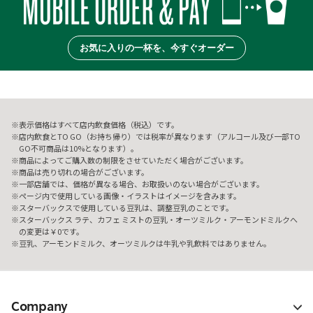
お気に入りの一杯を、今すぐオーダー
表示価格はすべて店内飲食価格（税込）です。
店内飲食とTO GO（お持ち帰り）では税率が異なります（アルコール及び一部TO
GO不可商品は10%となります）。
商品によってご購入数の制限をさせていただく場合がございます。
商品は売り切れの場合がございます。
一部店舗では、価格が異なる場合、お取扱いのない場合がございます。
ページ内で使用している画像・イラストはイメージを含みます。
スターバックスで使用している豆乳は、調整豆乳のことです。
スターバックス ラテ、カフェ ミストの豆乳・オーツミルク・アーモンドミルクへ
の変更は￥0です。
豆乳、アーモンドミルク、オーツミルクは牛乳や乳飲料ではありません。
Company